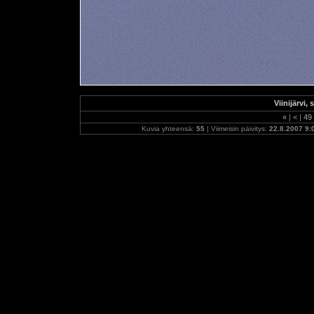
Viinijärvi
«
|
<
|
49
Kuvia yhteensä:
55
| Viimeisin päivitys:
22.8.2007 9: